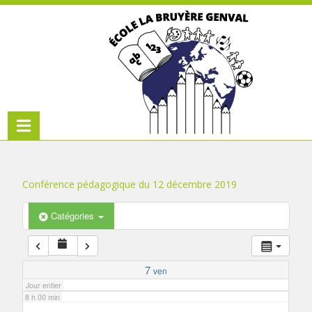
1 h 00 min
2 h 00 min
3 h 00 min
4 h 00 min
5 h 00 min
Conférence pédagogique du 12 décembre 2019
6 h 00 min
Catégories
7 h 00 min
7
ven
Jour entier
8 h 00 min